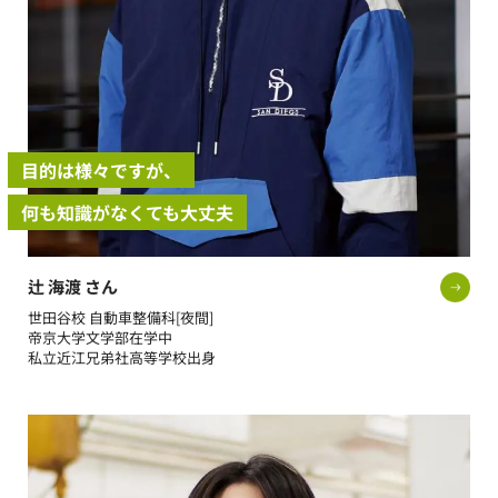
目的は様々ですが、
何も知識がなくても大丈夫
辻 海渡 さん
世田谷校 自動車整備科[夜間]
帝京大学文学部在学中
私立近江兄弟社高等学校出身