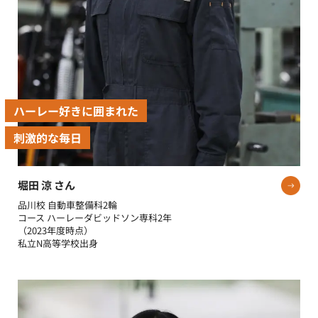
ハーレー好きに囲まれた
刺激的な毎日
堀田 涼 さん
品川校 自動車整備科2輪
コース ハーレーダビッドソン専科2年
（2023年度時点）
私立N高等学校出身