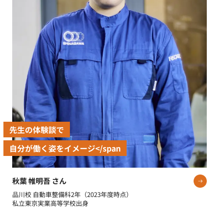
先生の体験談で
自分が働く姿をイメージ</span
秋葉 帷明吾 さん
品川校 自動車整備科2年（2023年度時点）
私立東京実業高等学校出身