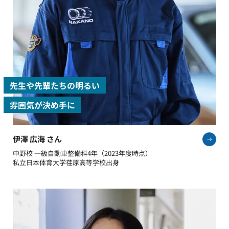
オープンキャンパスで、先生や先輩たちの明るい雰囲気
が好印象だったので、「ここで学びたい！」と思いま
した。授業では、経験豊富な先生たちが自動車メーカ
ーやディーラーの現場での話や、整備についてのマニ
アックな話をしてくれて、それが授業を受ける楽しみ
のひとつになっています。クルマやバイクに少しでも興
味があれば、ぜひ一度、オープンキャンパスに参加し
てみることをおすすめします。
先生や先輩たちの明るい
雰囲気が決め手に
中野校 一級自動車整備科4年（2023年度時点）
私立日本体育大学荏原高等学校出身
伊澤 広海 さん
伊澤 広海 さん
中野校 一級自動車整備科4年（2023年度時点）
私立日本体育大学荏原高等学校出身